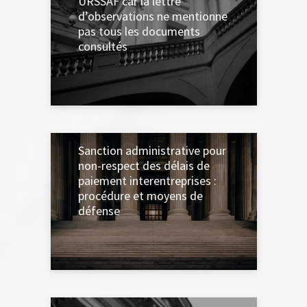
URSSAF car la lettre
d’observations ne mentionne
pas tous les documents
consultés
18 AVRIL 2024
Sanction administrative pour
non-respect des délais de
paiement interentreprises :
procédure et moyens de
défense
4 MARS 2024