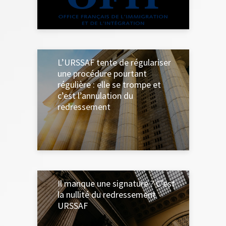
15 MAI 2024
L’URSSAF tente de régulariser
une procédure pourtant
régulière : elle se trompe et
c’est l’annulation du
redressement
1 MAI 2024
Il manque une signature ? C’est
la nullité du redressement
URSSAF