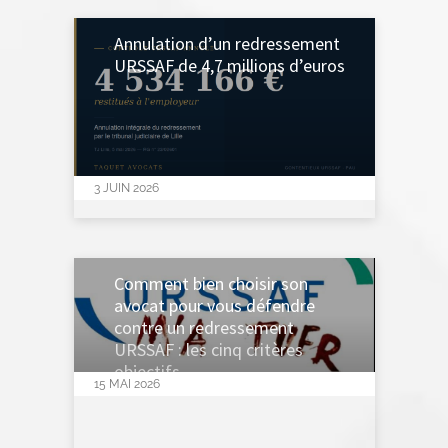
Annulation d’un redressement
URSSAF de 4,7 millions d’euros
3 JUIN 2026
Comment bien choisir son
avocat pour vous défendre
contre un redressement
URSSAF : les cinq critères
objectifs
15 MAI 2026