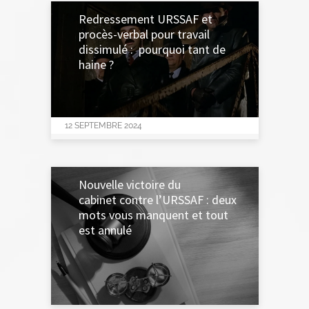
Redressement URSSAF et
procès-verbal pour travail
dissimulé : pourquoi tant de
29 OCTOBRE 2024
haine ?
12 SEPTEMBRE 2024
Nouvelle victoire du
cabinet contre l’URSSAF : deux
mots vous manquent et tout
est annulé