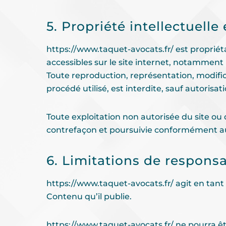
5. Propriété intellectuelle
https://www.taquet-avocats.fr/
est propriéta
accessibles sur le site internet, notamment 
Toute reproduction, représentation, modific
procédé utilisé, est interdite, sauf autorisat
Toute exploitation non autorisée du site o
contrefaçon et poursuivie conformément aux 
6. Limitations de responsab
https://www.taquet-avocats.fr/
agit en tant
Contenu qu’il publie.
https://www.taquet-avocats.fr/
ne pourra êt