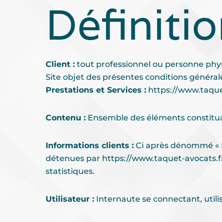
Définiti
Client :
tout professionnel ou personne physiq
Site objet des présentes conditions général
Prestations et Services :
https://www.taque
Contenu :
Ensemble des éléments constituan
Informations clients :
Ci après dénommé « In
détenues par
https://www.taquet-avocats.f
statistiques.
Utilisateur :
Internaute se connectant, utili