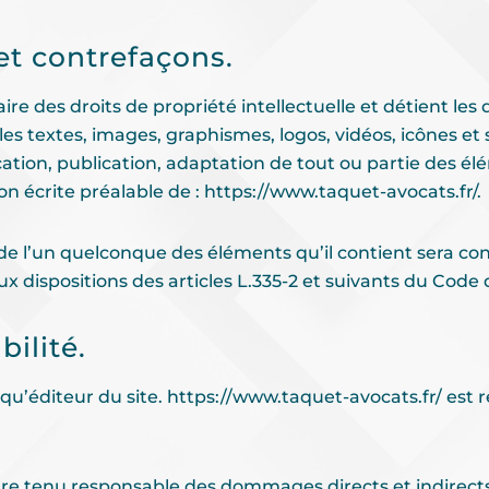
 et contrefaçons.
ire des droits de propriété intellectuelle et détient les
les textes, images, graphismes, logos, vidéos, icônes et 
ation, publication, adaptation de tout ou partie des élé
ion écrite préalable de :
https://www.taquet-avocats.fr/
.
u de l’un quelconque des éléments qu’il contient sera c
dispositions des articles L.335-2 et suivants du Code d
ilité.
 qu’éditeur du site.
https://www.taquet-avocats.fr/
est r
re tenu responsable des dommages directs et indirects c