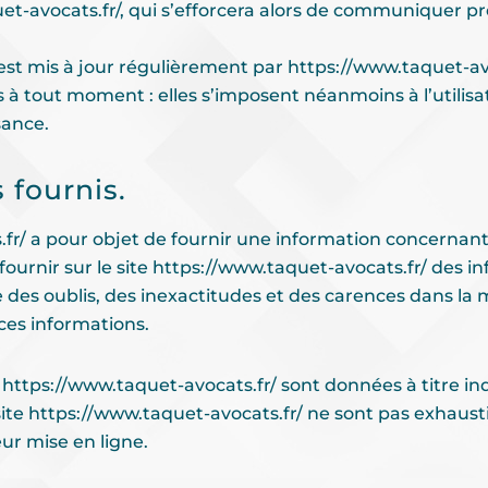
et-avocats.fr/
, qui s’efforcera alors de communiquer pr
est mis à jour régulièrement par
https://www.taquet-av
à tout moment : elles s’imposent néanmoins à l’utilisateu
sance.
 fournis.
fr/
a pour objet de fournir une information concernant l
fournir sur le site
https://www.taquet-avocats.fr/
des in
 des oublis, des inexactitudes et des carences dans la mi
 ces informations.
e
https://www.taquet-avocats.fr/
sont données à titre ind
site
https://www.taquet-avocats.fr/
ne sont pas exhausti
ur mise en ligne.