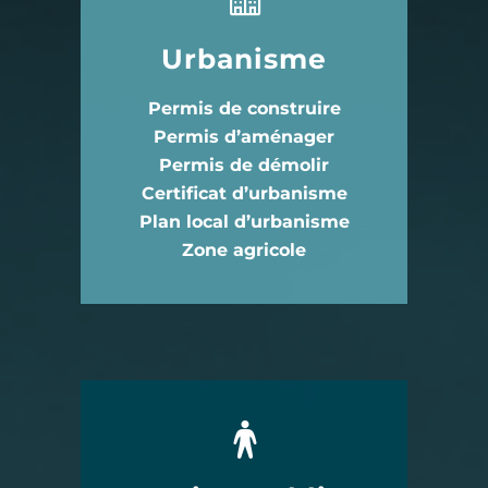
Urbanisme
Permis de construire
Permis d’aménager
Permis de démolir
Certificat d’urbanisme
Plan local d’urbanisme
Zone agricole