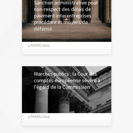
Sanction administrative pour
non-respect des délais de
paiement interentreprises :
procédure et moyens de
défense
4 MARS 2024
Marchés publics : la Cour des
comptes européenne sévère à
l’égard de la Commission
4 MARS 2024