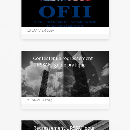
16 JANVIER 2025
Contester un redressement
URSSAF : guide pratique
2 JANVIER 2025
Redressement URSSAF pour