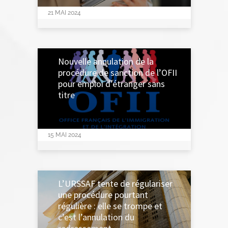
21 MAI 2024
Nouvelle annulation de la
procédure de sanction de l’OFII
pour emploi d’étranger sans
titre
15 MAI 2024
L’URSSAF tente de régulariser
une procédure pourtant
régulière : elle se trompe et
c’est l’annulation du