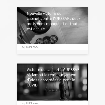
Nouvelle victoire du
cabinet contre l’URSSAF : deux
mots vous manquent et tout
est annulé
14 JUIN 2024
Victoire du cabinet : L’URSSAF
réclamait le remboursement
d’aides accordées durant le
COVID
14 JUIN 2024