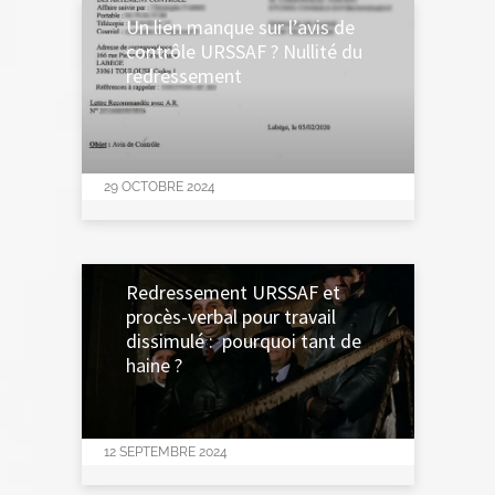
Un lien manque sur l’avis de
contrôle URSSAF ? Nullité du
redressement
29 OCTOBRE 2024
Redressement URSSAF et
procès-verbal pour travail
dissimulé : pourquoi tant de
haine ?
12 SEPTEMBRE 2024