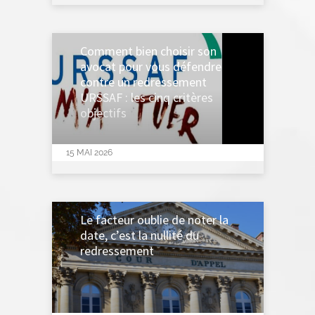
Comment bien choisir son
avocat pour vous défendre
contre un redressement
URSSAF : les cinq critères
objectifs
15 MAI 2026
Le facteur oublie de noter la
date, c’est la nullité du
redressement