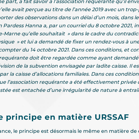
 part, a fait savoir à l’association requérante qu’il env
elle avait perçue au titre de l’année 2019 avec un trop-
apporter des observations dans un délai d’un mois, dans 
n Pardess Hanna a, par un courriel du 8 octobre 2021, i
de-Marne qu’elle souhaitait » dans le cadre du contradic
sique » et lui a demandé de fixer un rendez-vous à une 
compter du 14 octobre 2021. Dans ces conditions, et cont
on requérante doit être regardée comme ayant demandé
évision de la subvention envisagée par ladite caisse. Il 
 la caisse d’allocations familiales. Dans ces conditions,
e l’association requérante a été effectivement privée d
estée est entachée d’une irrégularité de nature à entraî
ce principe en matière URSSAF
rance, le principe est désormais le même en matière de