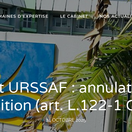
AINES D’EXPERTISE
LE CABINET
NOS ACTUALI
 URSSAF : annulati
ition (art. L.122-1
24 OCTOBRE 2025