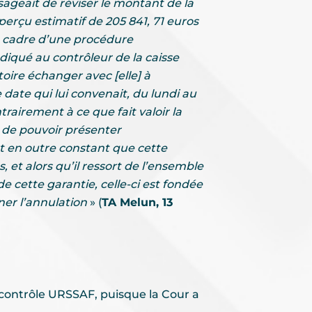
isageait de réviser le montant de la
perçu estimatif de 205 841, 71 euros
le cadre d’une procédure
ndiqué au contrôleur de la caisse
toire échanger avec [elle] à
date qui lui convenait, du lundi au
rairement à ce que fait valoir la
 de pouvoir présenter
est en outre constant que cette
 et alors qu’il ressort de l’ensemble
e cette garantie, celle-ci est fondée
ner l’annulation
» (
TA Melun, 13
 contrôle URSSAF, puisque la Cour a