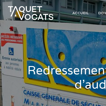
ACCUEIL
DOM
Redressement
d’aud