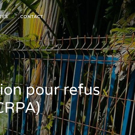
TÉS
CONTACT
on pour refus
 CRPA)